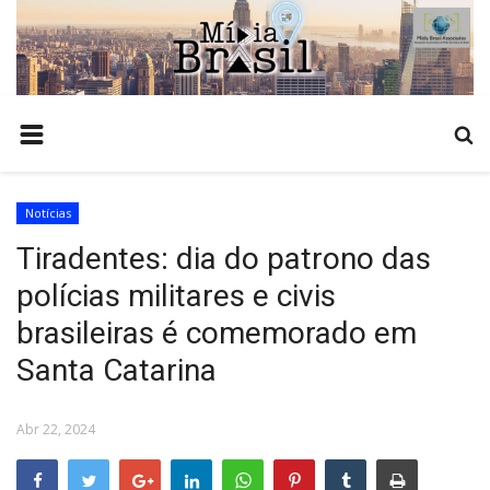
HOME
COMO ANUNCIAR
TEMPO
Notícias
NOTÍCIAS
Tiradentes: dia do patrono das
POLÍCIA
polícias militares e civis
ESTADO
brasileiras é comemorado em
POLÍTICA
Santa Catarina
BRASIL
ECONOMIA
Abr 22, 2024
AGRONEGÓCIO