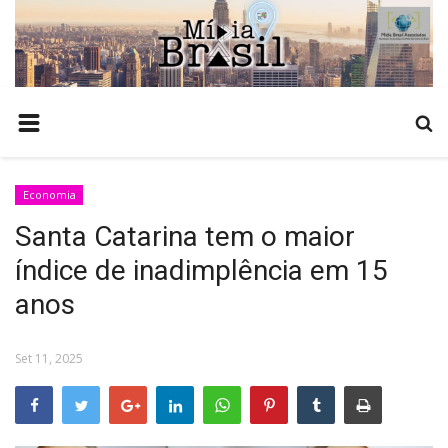
HOME
COMO ANUNCIAR
TEMPO
Economia
NOTÍCIAS
Santa Catarina tem o maior
POLÍCIA
índice de inadimplência em 15
ESTADO
anos
POLÍTICA
BRASIL
Set 11, 2025
ECONOMIA
AGRONEGÓCIO