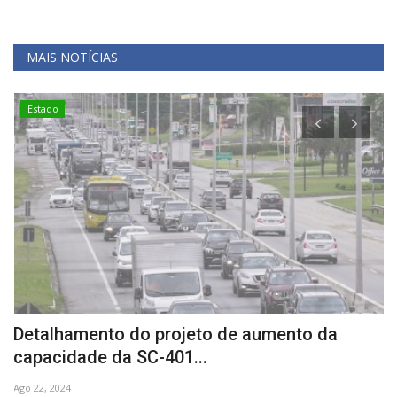
MAIS NOTÍCIAS
Estado
Detalhamento do projeto de aumento da
H
capacidade da SC-401...
g
Ago 22, 2024
No