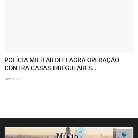
o
POLÍCIA MILITAR DEFLAGRA OPERAÇÃO
R
CONTRA CASAS IRREGULARES...
e
Nov 5, 2025
De