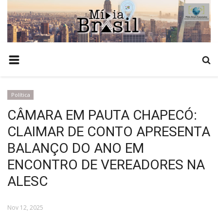
HOME
COMO ANUNCIAR
TEMPO
Política
NOTÍCIAS
CÂMARA EM PAUTA CHAPECÓ:
POLÍCIA
CLAIMAR DE CONTO APRESENTA
ESTADO
BALANÇO DO ANO EM
POLÍTICA
ENCONTRO DE VEREADORES NA
BRASIL
ALESC
ECONOMIA
Nov 12, 2025
AGRONEGÓCIO