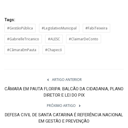
Tags:
#GestãoPública
#LegislativoMunicipal
#FabiTeixeira
#GabrielleTricanico
#ALESC
#ClaimarDeConto
#CâmaraEmPauta
#Chapecó
ARTIGO ANTERIOR
CÂMARA EM PAUTA FLORIPA: BALCÃO DA CIDADANIA, PLANO
DIRETOR E LEI DO PIX
PRÓXIMO ARTIGO
DEFESA CIVIL DE SANTA CATARINA É REFERÊNCIA NACIONAL
EM GESTÃO E PREVENÇÃO