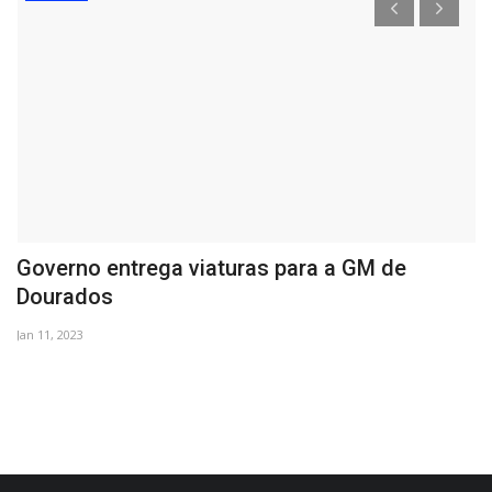
Governo entrega viaturas para a GM de
E
Dourados
d
Jan 11, 2023
No