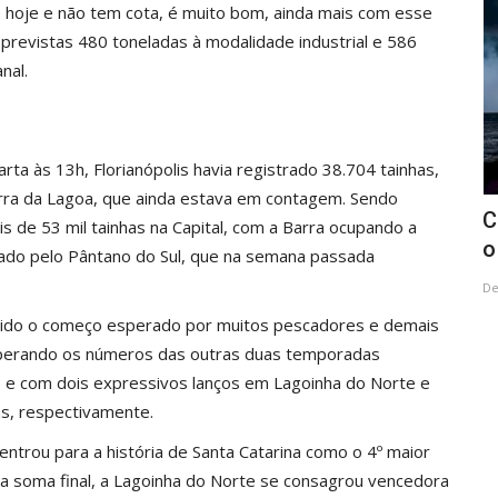
de hoje e não tem cota, é muito bom, ainda mais com esse
o previstas 480 toneladas à modalidade industrial e 586
nal.
arta às 13h, Florianópolis havia registrado 38.704 tainhas,
rra da Lagoa, que ainda estava em contagem. Sendo
pa da
Ciclone extratropical promete bagunçar
P
is de 53 mil tainhas na Capital, com a Barra ocupando a
o tempo e trazer...
d
pado pelo Pântano do Sul, que na semana passada
Dez 11, 2023
Fe
tido o começo esperado por muitos pescadores e demais
superando os números das outras duas temporadas
 e com dois expressivos lanços em Lagoinha do Norte e
s, respectivamente.
ntrou para a história de Santa Catarina como o 4º maior
na soma final, a Lagoinha do Norte se consagrou vencedora