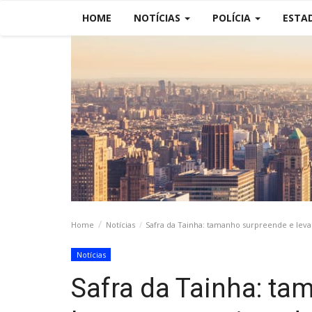
HOME
NOTÍCIAS
POLÍCIA
ESTA
Home
Notícias
Safra da Tainha: tamanho surpreende e levant
Notícias
Safra da Tainha: ta