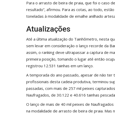
Para o arrasto de beira de praia, que foi o caso 
resultado”, afirmou. Para as cotas, ao todo, estã
toneladas à modalidade de emalhe anilhado artesa
Atualizações
Até a última atualização do
Tainhômetro
, nesta qu
sem levar em consideração o lanço recorde da Ba
er o título de
Brasil dá início a mais uma eta
assim, o ranking deve ultrapassar a captura de ma
vacinação contra a...
primeira posição, tomando o lugar até então ocu
registrou 12.531 tainhas em um lanço.
Nov 25, 2022
A temporada do ano passado, apesar de não ter 
profissionais desta cadeia produtiva, terminou 
passadas, com mais de 257 mil peixes capturados
Naufragados, de 30.122 e 40.616 tainhas pescada
O lanço de mais de 40 mil peixes de Naufragados e
na modalidade de arrasto de beira de praia. Mas 