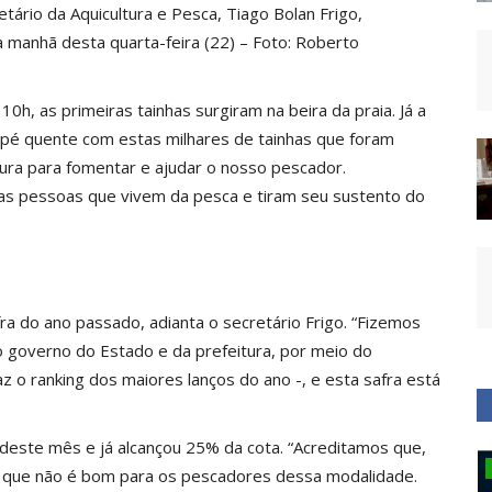
ário da Aquicultura e Pesca, Tiago Bolan Frigo,
a manhã desta quarta-feira (22) – Foto: Roberto
0h, as primeiras tainhas surgiram na beira da praia. Já a
i pé quente com estas milhares de tainhas que foram
ltura para fomentar e ajudar o nosso pescador.
as pessoas que vivem da pesca e tiram seu sustento do
ra do ano passado, adianta o secretário Frigo. “Fizemos
 governo do Estado e da prefeitura, por meio do
z o ranking dos maiores lanços do ano -, e esta safra está
deste mês e já alcançou 25% da cota. “Acreditamos que,
Estado
 o que não é bom para os pescadores dessa modalidade.