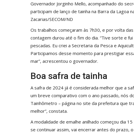
Governador Jorginho Mello, acompanhado do secret
participam de lanço de tainha na Barra da Lagoa n
Zacarias/SECOM/ND
Os trabalhos começaram às 7h30, e por volta das 1
contagem durou até o fim do dia. “Tive sorte e fu
pescadas. Eu criei a Secretaria da Pesca e Aquicu
Participamos desse momento para prestigiar ess
mar”, acrescentou o governador.
Boa safra de tainha
A safra de 2024 já é considerada melhor que a saf
um breve comparativo com o ano passado, nós do
Tainhômetro – página no site da prefeitura que tra
melhor”, constata.
A modalidade de emalhe anilhado começou dia 15 
Agronegócio
se continuar assim, vai encerrar antes do prazo,