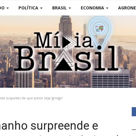
DO
POLÍTICA
BRASIL
ECONOMIA
AGRONE
a suspeitas de que peixe seja ‘gringo’
manho surpreende e