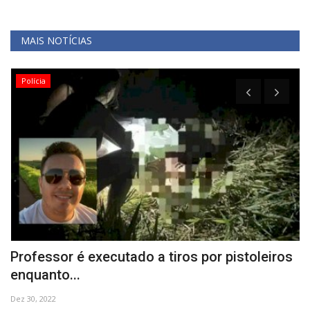
MAIS NOTÍCIAS
Polícia
Professor é executado a tiros por pistoleiros
A
enquanto...
P
Dez 30, 2022
Ag