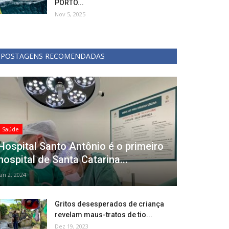
PORTO...
Nov 5, 2025
POSTAGENS RECOMENDADAS
Saúde
Hospital Santo Antônio é o primeiro
hospital de Santa Catarina...
Jan 2, 2024
Gritos desesperados de criança
revelam maus-tratos de tio...
Dez 19, 2023