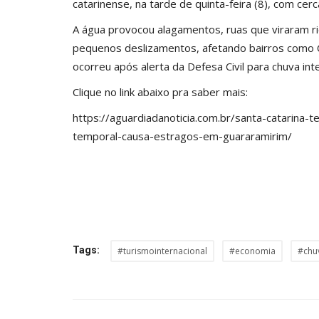
catarinense, na tarde de quinta-feira (8), com 
A água provocou alagamentos, ruas que viraram ri
pequenos deslizamentos, afetando bairros como C
ocorreu após alerta da Defesa Civil para chuva int
Clique no link abaixo pra saber mais:
https://aguardiadanoticia.com.br/santa-catarina-
temporal-causa-estragos-em-guararamirim/
Tags:
#turismointernacional
#economia
#chu
Notícias