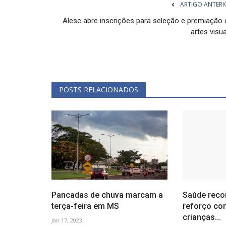
ARTIGO ANTERI
Alesc abre inscrições para seleção e premiação 
artes visu
POSTS RELACIONADOS
o: novos
STF considera orçamento secr
 7,8...
inconstitucional
Dez 19, 2022
Pancadas de chuva marcam a
Saúde reco
terça-feira em MS
reforço con
crianças...
Jan 17, 2023