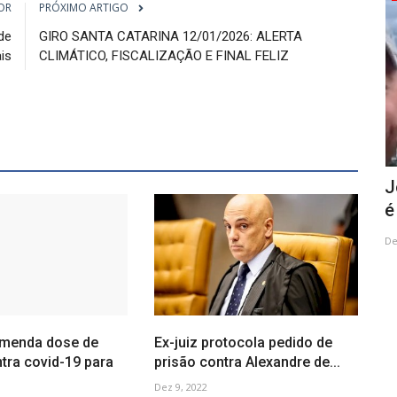
OR
PRÓXIMO ARTIGO
de
GIRO SANTA CATARINA 12/01/2026: ALERTA
ais
CLIMÁTICO, FISCALIZAÇÃO E FINAL FELIZ
eto
Jovem que desapareceu em São José
C
é encontrado 8 dias depois...
e
Dez 14, 2023
Fe
menda dose de
Ex-juiz protocola pedido de
tra covid-19 para
prisão contra Alexandre de...
Dez 9, 2022