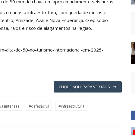
cerca de 80 mm de chuva em aproximadamente seis horas.
os e danos à infraestrutura, com queda de muros e
entro, Amizade, Avaí e Nova Esperança. O episódio
ensa, raios e risco de alagamentos na região.
tem-alta-de-50-no-turismo-internacional-em-2025-
CLIQUE AQUI PARA VER MAIS
vasintensas
#defesacivil
#infraestrutura
Polícia