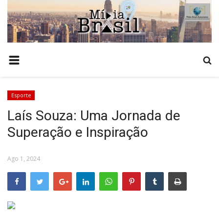
HOME
COMO ANUNCIAR
TEMPO
Esporte
NOTÍCIAS
Laís Souza: Uma Jornada de
POLÍCIA
Superação e Inspiração
ESTADO
POLÍTICA
Ago 1, 2024
BRASIL
ECONOMIA
AGRONEGÓCIO