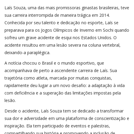
SAÚDE
Laís Souza, uma das mais promissoras ginastas brasileiras, teve
sua carreira interrompida de maneira trágica em 2014.
ESPORTE
Conhecida por seu talento e dedicação no esporte, Laís se
preparava para os Jogos Olímpicos de Inverno em Sochi quando
sofreu um grave acidente de esqui nos Estados Unidos. O
acidente resultou em uma lesão severa na coluna vertebral,
deixando-a paraplégica.
A notícia chocou o Brasil e o mundo esportivo, que
acompanhava de perto a ascendente carreira de Laís. Sua
trajetória como atleta, marcada por muitas conquistas,
rapidamente deu lugar a um novo desafio: a adaptação à vida
com deficiência e a superação das limitações impostas pela
lesão.
Desde o acidente, Laís Souza tem se dedicado a transformar
sua dor e adversidade em uma plataforma de conscientização e
inspiração. Ela tem participado de eventos e palestras,
compartilhando sua história e promovendo a inclusão de