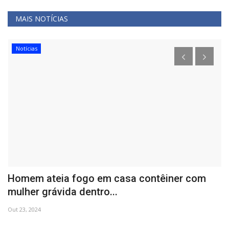
MAIS NOTÍCIAS
Notícias
Homem ateia fogo em casa contêiner com
C
mulher grávida dentro...
p
Out 23, 2024
Ma