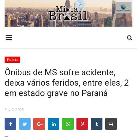
HOME
COMO ANUNCIAR
TEMPO
Polícia
NOTÍCIAS
Ônibus de MS sofre acidente,
POLÍCIA
deixa vários feridos, entre eles, 2
ESTADO
em estado grave no Paraná
POLÍTICA
BRASIL
Fev 9, 2023
ECONOMIA
AGRONEGÓCIO