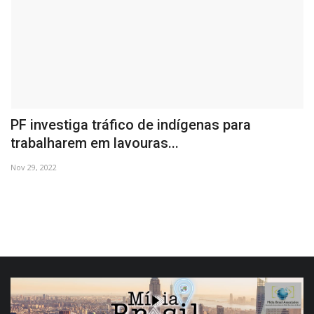
PF investiga tráfico de indígenas para
A
trabalharem em lavouras...
e
Nov 29, 2022
De