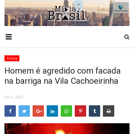
HOME
COMO ANUNCIAR
TEMPO
Polícia
NOTÍCIAS
Homem é agredido com facada
POLÍCIA
na barriga na Vila Cachoeirinha
ESTADO
POLÍTICA
Fev 3, 2023
BRASIL
ECONOMIA
AGRONEGÓCIO